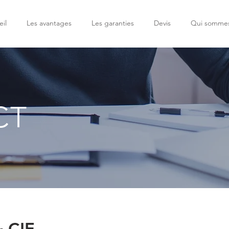
il
Les avantages
Les garanties
Devis
Qui sommes
CT
 CIE